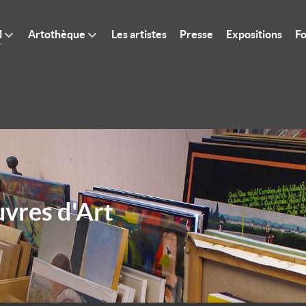
l
Artothèque
Les artistes
Presse
Expositions
Fo
uvres d'Art