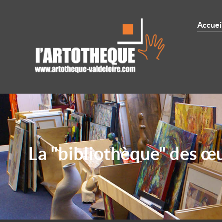
Accuei
La "bibliothèque" des œ