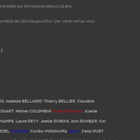
artistes qui ont exposé depuis 25 ans.
rable de l’art d’aujourd’hui, par votre venue vous
 )
IS,
Isabelle BELLIARD
,
Thierry BELLIER
,
Claudine
ISSART
,
Michel COLOMBIN
invité d’honneur
,
Axelle
CHAMPS
,
Laure DEVY
,
Joelle DUBOIS
,
Ann DUNBAR
,
Cor
HEDEL
Hollande
,
Kuniko HIRANUMA
Japon
,
Celia HUET
,