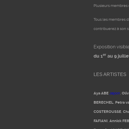
Plusieurs membres de
Tous les membres d’
contribuerez à son 
Exposition visibl
er
du 1
au 9 juill
LES ARTISTES
Aya ABE
Japon
,
Oli
BERECHEL
,
Petra 
COSTEROUSSE
,
Ch
FAFIANI
,
Annick FE