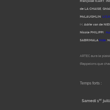
Françoise ICART
,
IN
de LA CHAISE
,
Ghis
McLAUGHLIN
U.S.A
(+),
Adrie van de N
Nicole PHILIPPI
Au
SABRIMALA
Inde
,
N
ARTEC aura le plaisir 
(Rappelons que chaq
Temps forts :
er
Samedi 1
juil