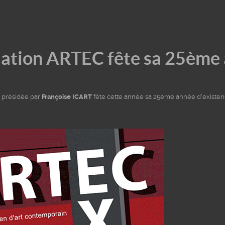
iation ARTEC fête sa 25ème 
présidée par
Françoise ICART
fête cette année sa 25ème année d'exist
couvrir
Toucher
Emp