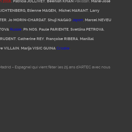
n 2016
,
Patricia JOLLIVET
,
Beenish KHAN
Pakistan,
Marie-José
 LICHTENBERG, Etienne MAGEN,
Michel MARANT
,
Larry
TER
,
Jo MORIN-CHARDAT
,
Shuji NAGAO
Japon
,
Marcel NEVEU
ATOVA
Russie
,
Ph NOS
,
Paule PARIENTE
,
Svetlina PETROVA
,
 PRUDENT
,
Catherine REY
,
Françoise RIBERA
,
Maniilal
ve VILLAIN
,
Marija VISIC GUINA
Croatie
.
rid – Espagne) qui vient fêter les 25 ans d’ARTEC avec nous