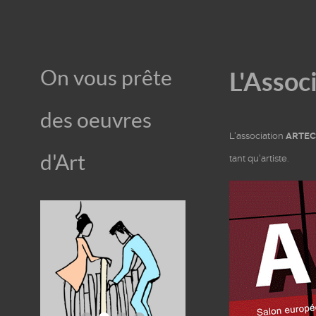
On vous prête
L'Assoc
des oeuvres
L'association
ARTEC
d'Art
tant qu'artiste.
mporter
Apprécier
Dé