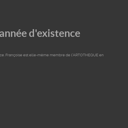
année d'existence
ence. Françoise est elle-même membre de l'ARTOTHEQUE en
orter
Apprécier
Décou