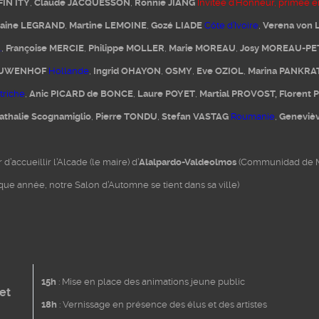
FIN ITY
,
Claude JACQUESSON
,
Ronnie JIANG
Invitée d’Honneur, primée e
laine LEGRAND
,
Martine LEMOINE
,
Gozé LIADE
Côte d’Ivoire
,
Verena von
.
,
Françoise MERCIE
,
Philippe MOLLER
,
Marie MOREAU
,
Josy MOREAU-PE
IEUWENHOF
Hollande
,
Ingrid OHAYON
,
OSMY
,
Eve OZIOL
,
Marina PANKR
triche
,
Anic PICARD de BONCE
,
Laure POYET
,
Martial PROVOST,
Florent
athalie Scognamiglio
,
Pierre TONDU
,
Stefan VASTAG
Roumanie
,
Geneviè
d’accueillir l’Alcade (le maire) d’
Alalpardo-Valdeolmos
(Communidad de Mad
ue année, notre Salon d’Automne se tient dans sa ville)
15h
: Mise en place des animations jeune public
let
18h
: Vernissage en présence des élus et des artistes