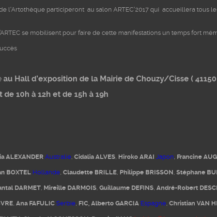
 l'Artothèque participeront au salon ARTEC'2017 qui accueillera tous les 
ARTEC se mobilisent pour faire de cette manifestations un temps fort mémo
succès
e
au Hall d’exposition de la Mairie de Chouzy/Cisse ( 41150
et de 10h à 12h et de 15h à 19h
via ALEXANDER
Australie
,
Cidalia ALVES
,
Hiroko ARAI
Japon
,
Francine AUG
van BOXTEL
Hollande
,
Claudette BRILLE
,
Philippe BRISSON
,
Stéphane BU
antal DARMET
,
Mireille DARMOIS
,
Guillaume DEFINS
,
André-Robert DES
BVRE
,
Ana FAFULIC
Serbie
,
FIC,
Alberto GARCIA
Espagne
,
Christian VAN 