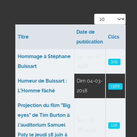
Affichage #
Date de
Titre
Clics
publication
Articles
Hommage à Stéphane
Lun 02-02-
309
Buissart
2026
Humeur de Buissart :
Dim 04-03-
1966
L'Homme fâché
2018
Projection du film "Big
eyes" de Tim Burton à
Sam 06-
l'auditorium Samuel
128
06-2026
Paty le jeudi 18 juin à