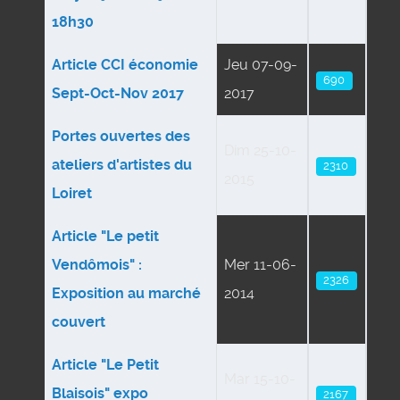
18h30
Article CCI économie
Jeu 07-09-
690
Sept-Oct-Nov 2017
2017
Portes ouvertes des
Dim 25-10-
ateliers d'artistes du
2310
2015
Loiret
Article "Le petit
Vendômois" :
Mer 11-06-
2326
Exposition au marché
2014
couvert
Article "Le Petit
Mar 15-10-
Blaisois" expo
2167