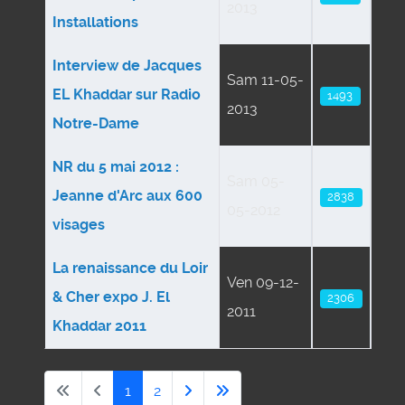
2013
Installations
Interview de Jacques
Sam 11-05-
EL Khaddar sur Radio
1493
2013
Notre-Dame
NR du 5 mai 2012 :
Sam 05-
Jeanne d'Arc aux 600
2838
05-2012
visages
La renaissance du Loir
Ven 09-12-
& Cher expo J. El
2306
2011
Khaddar 2011
1
2